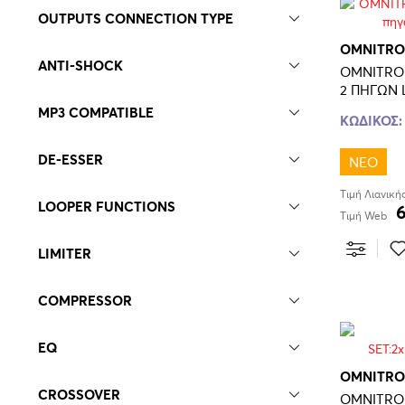
ΠΑΡΕΛΚΟΜΕΝΑ - ΑΞΕΣΟΥΑΡ
OUTPUTS CONNECTION TYPE
ΠΑΡΕΛΚΟΜΕΝΑ - ΑΞΕΣΟΥΑΡ
OMNITRO
ΜΙΚΡΟΦΩΝΩΝ
ANTI-SHOCK
OMNITRON
ΠΟΛΥΟΡΓΑΝΑ
2 ΠΗΓΩΝ 
ΠΡΟΕΝΙΣΧΥΤΕΣ
MP3 COMPATIBLE
ΚΩΔΙΚΟΣ:
ΠΡΟΕΝΙΣΧΥΤΕΣ SIGNAL
MANAGEMENT
DE-ESSER
ΝΕΟ
ΠΡΟΕΝΙΣΧΥΤΕΣ ΑΚΟΥΣΤΙΚΩΝ
Τιμή Λιανική
ΠΡΟΕΝΙΣΧΥΤΕΣ ΜΙΚΡΟΦΩΝΩΝ
LOOPER FUNCTIONS
Τιμή Web
LIMITER
COMPRESSOR
EQ
OMNITRO
CROSSOVER
OMNITRO