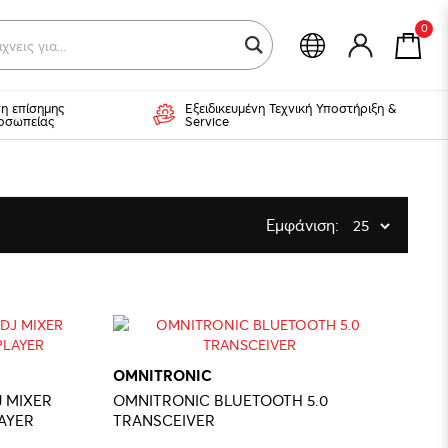
0
χνε
η επίσημης
Εξειδικευμένη Τεχνική Υποστήριξη &
οσωπείας
Service
Εμφάνιση:
OMNITRONIC
 MIXER
OMNITRONIC BLUETOOTH 5.0
AYER
TRANSCEIVER