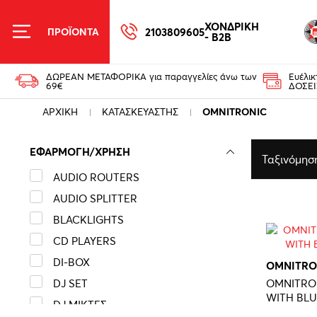
ΧΟΝΔΡΙΚΗ
2103809605
ΠΡΟΪΟΝΤΑ
- B2B
ΔΩΡΕΑΝ ΜΕΤΑΦΟΡΙΚΑ για παραγγελίες άνω των
Ευέλι
69€
ΔΟΣΕΙ
ΑΡΧΙΚΗ
ΚΑΤΑΣΚΕΥΑΣΤΗΣ
OMNITRONIC
ΕΦΑΡΜΟΓΗ/ΧΡΗΣΗ
Ταξινόμησ
AUDIO ROUTERS
AUDIO SPLITTER
BLACKLIGHTS
CD PLAYERS
DI-BOX
OMNITRO
DJ SET
OMNITRON
WITH BLU
DJ ΜΙΚΤΕΣ