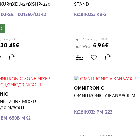
CKUP/1XDJ42/1XSHP-220
STAND
DJ-SET DJ1550/DJ42
ΚΩΔΙΚΟΣ:
KS-3
O
ς
776,00€
Τιμή Λιανικής
8,18€
430,45€
6,96€
Τιμή Web
OMNITRONIC
NIC
OMNITRONIC ΔΙΚΑΝΑΛΟΣ Μ
NIC ZONE MIXER
/10IN/3OUT
ΚΩΔΙΚΟΣ:
PM-222
EM-650B ΜΚ2