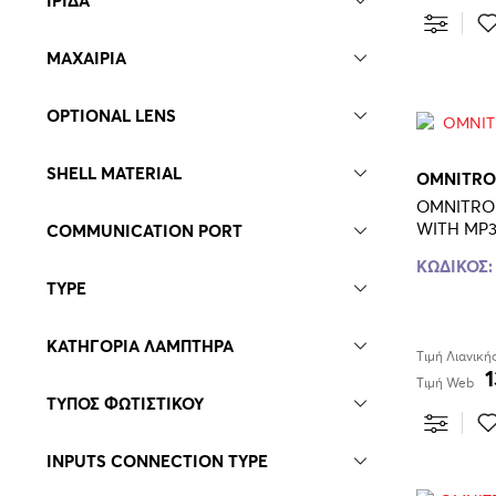
ΙΡΙΔΑ
ΕΝΙΣΧΥΤΕΣ ΤΕΛΙΚΟΙ
ΕΠΕΞΕΡΓΑΣΤΕΣ
ΜΑΧΑΙΡΙΑ
ΕΠΕΞΕΡΓΑΣΤΕΣ ΗΧΕΙΩΝ
ΗΧΕΙΑ INSTALLATION
OPTIONAL LENS
ΗΧΕΙΑ PORTABLE P.A.
ΗΧΕΙΑ ΟΡΟΦΗΣ
SHELL MATERIAL
OMNITRO
ΗΧΟΣΤΗΛΕΣ
OMNITRON
WITH MP3
COMMUNICATION PORT
ΘΗΚΕΣ - ΒΑΛΙΤΣΕΣ ΜΕΤΑΦΟΡΑΣ
ΚΩΔΙΚΟΣ:
ΘΗΚΕΣ ΜΕΤΑΦΟΡΑΣ ΜΙΚΡΟΦΩΝΩΝ
TYPE
ΚΙΝΗΤΕΣ ΚΕΦΑΛΕΣ HYBRID
ΚΟΝΣΟΛΕΣ ΗΧΟΥ ΓΕΝΙΚΗΣ ΧΡΗΣΗΣ
ΚΑΤΗΓΟΡΙΑ ΛΑΜΠΤΗΡΑ
Τιμή Λιανική
ΚΟΡΝΕΣ
Τιμή Web
ΤΥΠΟΣ ΦΩΤΙΣΤΙΚΟΥ
ΜΙΚΡΟΦΩΝΑ ΚΕΦΑΛΗΣ
ΜΙΚΡΟΦΩΝΑ ΤΥΠΟΥ GOOSENECK
INPUTS CONNECTION TYPE
ΜΟΝΑΔΕΣ ΔΙΑΣΥΝΔΕΣΗΣ