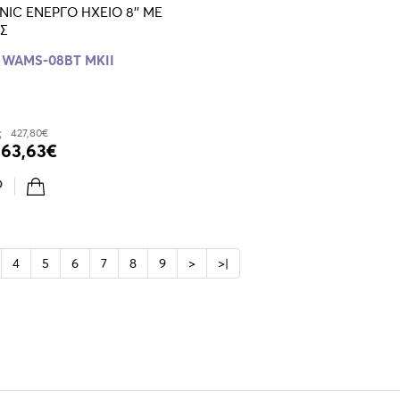
IC ΕΝΕΡΓΟ ΗΧΕΙΟ 8'' ME
Σ
WAMS-08BT MKII
ς
427,80€
363,63€
4
5
6
7
8
9
>
>|