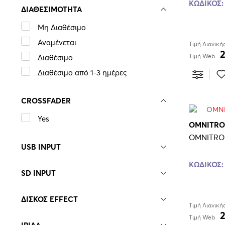
ΚΩΔΙΚΟΣ:
PAR 36 114mm
ΔΙΑΘΕΣΙΜΟΤΗΤΑ
PATCHBAYS - STAGE BOXES
Μη Διαθέσιμο
TESTERS
Αναμένεται
Τιμή Λιανική
TUNERS
Διαθέσιμο
Τιμή Web
TURNTABLES
Διαθέσιμο από 1-3 ημέρες
USB/SD PLAYERS
XENON
CROSSFADER
ΑΚΟΥΣΤΙΚΑ - DJ
Yes
OMNITRO
ΑΚΟΥΣΤΙΚΑ - HI - FI
OMNITRON
ΑΚΟΥΣΤΙΚΑ STUDIO
USB INPUT
ΒΑΛΙΤΣΕΣ ΜΕΤΑΦΟΡΑΣ -
ΚΩΔΙΚΟΣ:
FLIGHTCASES
SD INPUT
ΒΑΣΕΙΣ ΗΧΕΙΩΝ
ΒΑΣΕΙΣ ΜΙΚΡΟΦΩΝΩΝ
ΔΙΣΚΟΣ EFFECT
Τιμή Λιανική
ΕΝΙΣΧΥΤΕΣ AUDIO
2
Τιμή Web