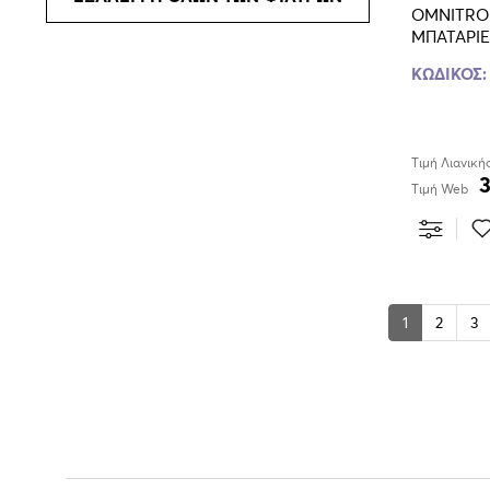
OMNITRON
MΠΑΤΑΡΙΕ
GATE
ΚΩΔΙΚΟΣ:
TALKOVER
Τιμή Λιανική
SLOT IN DRIVE
Τιμή Web
INTEGRATED AUDIO INTERFACE
MASTER TEMPO
1
2
3
ΔΥΝΑΤΟΤΗΤΑ ΣΥΝΔΕΣΗΣ ΜΕ
BLUETOOTH
BEAT-SYNC
LAN CONNECTION