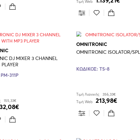
1.139,21€
Τιμή Web
OMNITRONIC
NIC
OMNITRONIC ISOLATOR/SPL
IC DJ MIXER 3 CHANNEL
 PLAYER
ΚΩΔΙΚΟΣ:
TS-8
PM-311P
Τιμή Λιανικής
356,33€
213,98€
ς
155,33€
Τιμή Web
132,08€