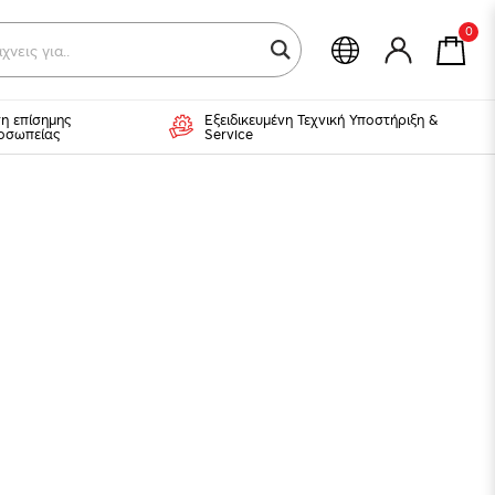
0
χνεις για...
η επίσημης
Εξειδικευμένη Τεχνική Υποστήριξη &
οσωπείας
Service