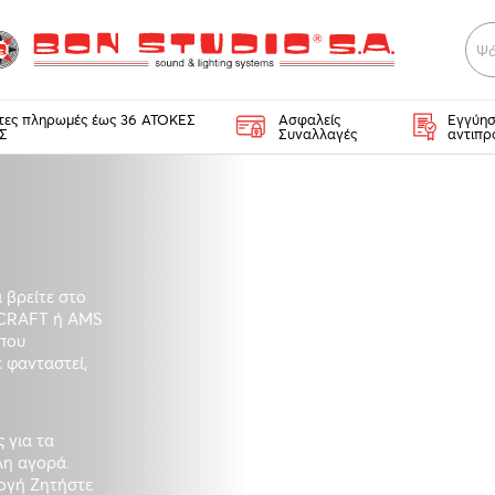
Ψά
κτες πληρωμές έως 36 ΑΤΟΚΕΣ
Ασφαλείς
Εγγύησ
Σ
Συναλλαγές
αντιπρ
ς
 βρείτε στο
CRAFT ή AMS
 που
ε φανταστεί,
 για τα
λη αγορά.
λογή Ζητήστε