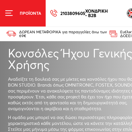
ΧΟΝΔΡΙΚΗ
2103809605
ΠΡΟΪΟΝΤΑ
- B2B
ΔΩΡΕΑΝ ΜΕΤΑΦΟΡΙΚΑ για παραγγελίες άνω των
Ευέλι
69€
ΔΟΣΕΙ
Κονσόλες Ήχου Γενική
Χρήσης
Αναδείξτε τη δουλειά σας με μίκτες και κονσόλες ήχου που θα
BON STUDIO. Brands όπως OMNITRONIC, FOSTEX, SOUND
σας περιμένουν να ανακαλύψετε τις παντοδύναμες ιδιότητες
προσφέρουν. Έτσι, κάθε σας project θα έχει τον ήχο που έχετ
καθώς εκτός από τη φαντασία και τη δημιουργικότητά σας,
αναμειγνύονται η ακρίβεια και η σταθερότητα.
Η ομάδα μας μπορεί να σας δώσει περισσότερες πληροφορίες
χαρακτηριστικά κάθε μοντέλου, ώστε να κάνετε την κατάλλη
Στείλτε μας μήνυμα μέσω της φόρμας επικοινωνίας στην επι