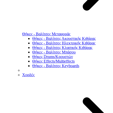
Θήκες - Βαλίτσες Μεταφοράς
Θήκες - Βαλίτσες Ακουστικής Κιθάρας
Θήκες - Βαλίτσες Ηλεκτρικής Κιθάρας
Θήκες - Βαλίτσες Κλασικής Κιθάρας
Θήκες - Βαλίτσες Μπάσου
Θήκες Drums/Κρουστών
Θήκες Effects/Multieffects
Θήκες - Βαλίτσες Keyboards
Χορδές