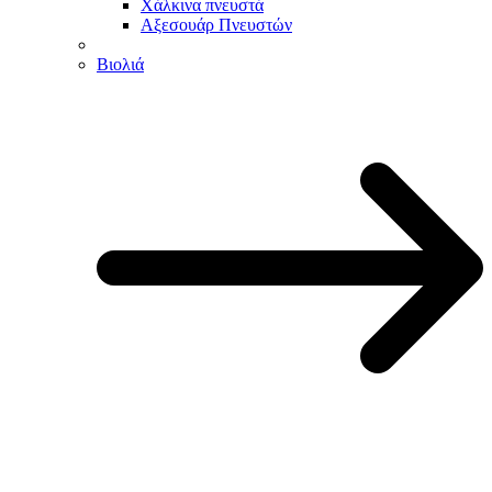
Χάλκινα πνευστά
Αξεσουάρ Πνευστών
Βιολιά