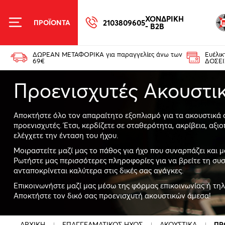
ΧΟΝΔΡΙΚΗ
2103809605
ΠΡΟΪΟΝΤΑ
- B2B
ΔΩΡΕΑΝ ΜΕΤΑΦΟΡΙΚΑ για παραγγελίες άνω των
Ευέλι
69€
ΔΟΣΕΙ
Προενισχυτές Ακουστι
Αποκτήστε όλο τον απαραίτητο εξοπλισμό για τα ακουστικά 
προενισχυτές. Έτσι, κερδίζετε σε σταθερότητα, ακρίβεια, αξιο
ελέγχετε την ένταση του ήχου.
Μοιραστείτε μαζί μας το πάθος για ήχο που συναρπάζει και μ
Ρωτήστε μας περισσότερες πληροφορίες για να βρείτε τη συ
ανταποκρίνεται καλύτερα στις δικές σας ανάγκες.
Επικοινωνήστε μαζί μας μέσω της φόρμας επικοινωνίας ή τη
Αποκτήστε τον δικό σας προενισχυτή ακουστικών άμεσα!
ΑΡΧΙΚΗ
ΕΠΑΓΓΕΛΜΑΤΙΚΟΣ ΗΧΟΣ
ΑΚΟΥΣΤΙΚΑ
ΠΡ