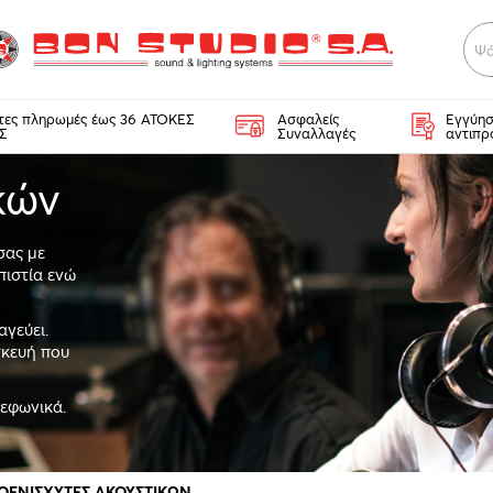
Ψά
κτες πληρωμές έως 36 ΑΤΟΚΕΣ
Ασφαλείς
Εγγύησ
Σ
Συναλλαγές
αντιπρ
κών
σας με
πιστία ενώ
αγεύει.
σκευή που
λεφωνικά.
ΟΕΝΙΣΧΥΤΕΣ ΑΚΟΥΣΤΙΚΩΝ