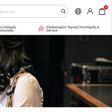
0
χνε
η επίσημης
Εξειδικευμένη Τεχνική Υποστήριξη &
οσωπείας
Service