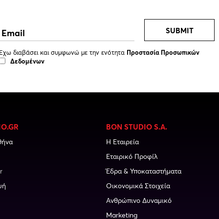
SUBMIT
Έχω διαβάσει και συμφωνώ με την ενότητα
Προστασία Προσωπικών
Δεδομένων
IO.GR
BON STUDIO S.A.
θήνα
Η Εταιρεία
Εταιρικό Προφίλ
r
Έδρα & Υποκαταστήματα
υή
Οικονομικά Στοιχεία
Ανθρώπινο Δυναμικό
Marketing