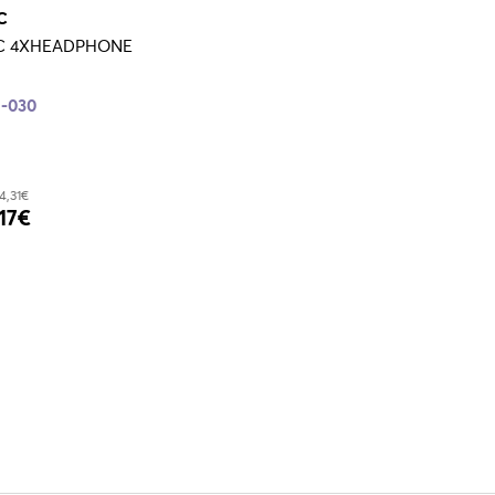
C
C 4XHEADPHONE
-030
4,31€
17€