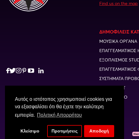
Find us on the map
ΔΗΜΟΦΙΛΕΙΣ ΚΑ
ΜΟΥΣΙΚΑ ΟΡΓΑΝΑ
ΕΠΑΓΓΕΛΜΑΤΙΚΟΣ 
ΕΞΟΠΛΙΣΜΟΣ STU
ΕΠΑΓΓΕΛΜΑΤΙΚΟΣ 
ΣΥΣΤΗΜΑΤΑ ΠΡΟΒ
BROADCAST
HOME AUDIO
Αυτός ο ιστότοπος χρησιμοποιεί cookies για
να εξασφαλίσει ότι θα έχετε την καλύτερη
εμπειρία.
Πολιτική Απορρήτου
Κλείσιμο
Προτιμήσεις
Αποδοχή
© 2026 ESHOP BON STUDIO. All rights reserved.