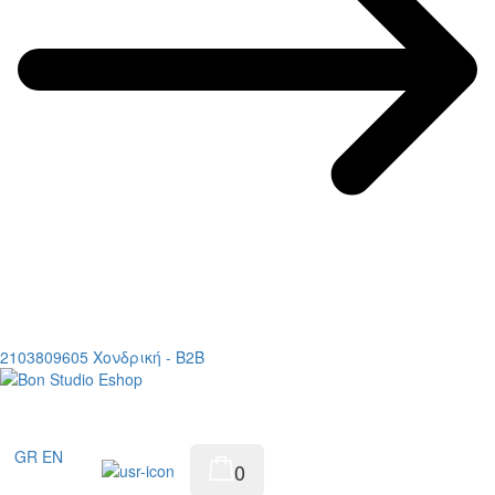
2103809605
Χονδρική - B2B
GR
EN
0