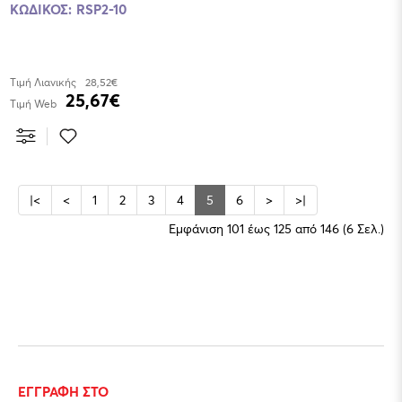
ΚΩΔΙΚΟΣ:
RSP2-10
Τιμή Λιανικής
28,52€
25,67€
Τιμή Web
|<
<
1
2
3
4
5
6
>
>|
Εμφάνιση 101 έως 125 από 146 (6 Σελ.)
ΕΓΓΡΑΦΗ ΣΤΟ