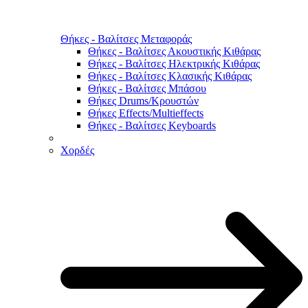
Θήκες - Βαλίτσες Μεταφοράς
Θήκες - Βαλίτσες Ακουστικής Κιθάρας
Θήκες - Βαλίτσες Ηλεκτρικής Κιθάρας
Θήκες - Βαλίτσες Κλασικής Κιθάρας
Θήκες - Βαλίτσες Μπάσου
Θήκες Drums/Κρουστών
Θήκες Effects/Multieffects
Θήκες - Βαλίτσες Keyboards
Χορδές