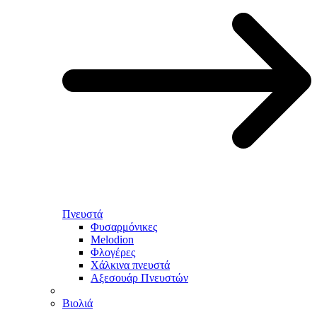
Πνευστά
Φυσαρμόνικες
Melodion
Φλογέρες
Χάλκινα πνευστά
Αξεσουάρ Πνευστών
Βιολιά