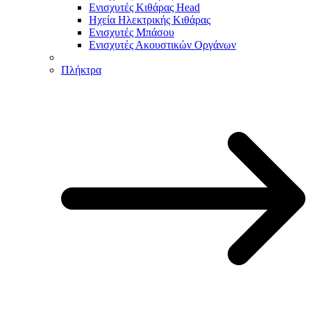
Ενισχυτές Κιθάρας Head
Ηχεία Ηλεκτρικής Κιθάρας
Ενισχυτές Μπάσου
Ενισχυτές Ακουστικών Οργάνων
Πλήκτρα