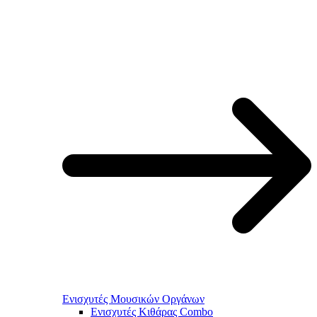
Ενισχυτές Μουσικών Οργάνων
Ενισχυτές Κιθάρας Combo