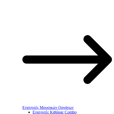
Ενισχυτές Μουσικών Οργάνων
Ενισχυτές Κιθάρας Combo