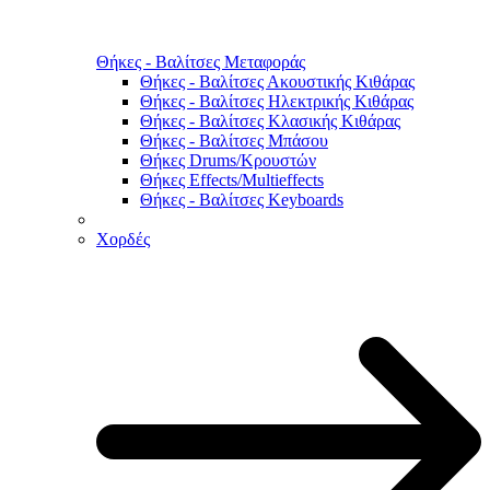
Θήκες - Βαλίτσες Μεταφοράς
Θήκες - Βαλίτσες Ακουστικής Κιθάρας
Θήκες - Βαλίτσες Ηλεκτρικής Κιθάρας
Θήκες - Βαλίτσες Κλασικής Κιθάρας
Θήκες - Βαλίτσες Μπάσου
Θήκες Drums/Κρουστών
Θήκες Effects/Multieffects
Θήκες - Βαλίτσες Keyboards
Χορδές