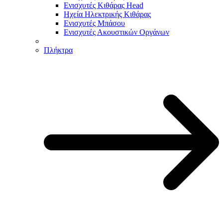
Ενισχυτές Κιθάρας Head
Ηχεία Ηλεκτρικής Κιθάρας
Ενισχυτές Μπάσου
Ενισχυτές Ακουστικών Οργάνων
Πλήκτρα