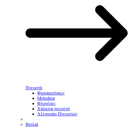
Πνευστά
Φυσαρμόνικες
Melodion
Φλογέρες
Χάλκινα πνευστά
Αξεσουάρ Πνευστών
Βιολιά