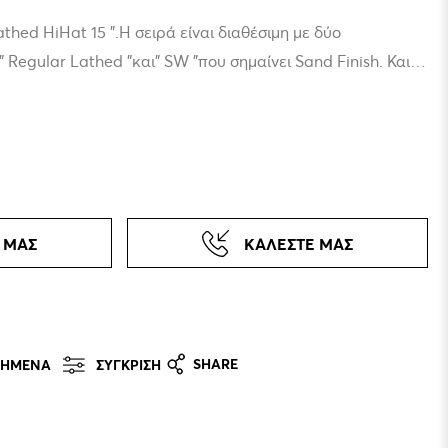
thed HiHat 15 ".Η σειρά είναι διαθέσιμη με δύο
" Regular Lathed "και" SW "που σημαίνει Sand Finish. Και οι
ερβολικά σφυρηλατημένες και παράγουν γεμάτο ήχο με
tones. Η σειρά "Lathed Finish" προσφέρει περισσότερη
 η σειρά "SW" επικεντρώνεται σε πολύ καλό Stick
 ΜΑΣ
ΚΑΛΕΣΤΕ ΜΑΣ
SHARE
ΠΗΜΕΝΑ
ΣΥΓΚΡΙΣΗ