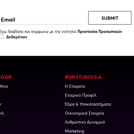
SUBMIT
Έχω διαβάσει και συμφωνώ με την ενότητα
Προστασία Προσωπικών
Δεδομένων
IO.GR
BON STUDIO S.A.
θήνα
Η Εταιρεία
Εταιρικό Προφίλ
r
Έδρα & Υποκαταστήματα
υή
Οικονομικά Στοιχεία
Ανθρώπινο Δυναμικό
Marketing