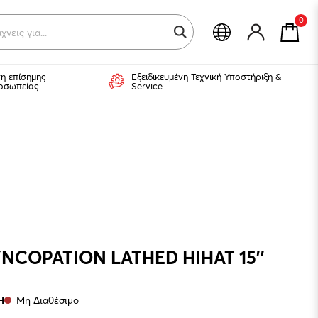
0
χν
η επίσημης
Εξειδικευμένη Τεχνική Υποστήριξη &
οσωπείας
Service
COPATION LATHED HIHAT 15''
H
Μη Διαθέσιμο