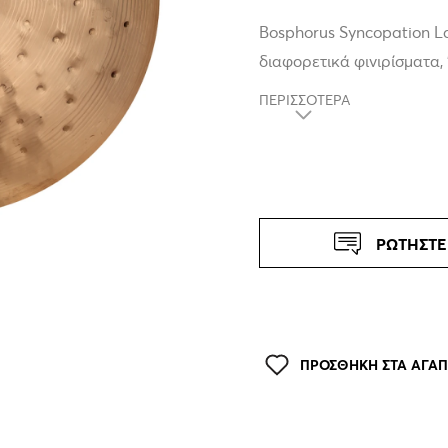
Bosphorus Syncopation La
διαφορετικά φινιρίσματα, 
δύο παραλλαγές είναι υπ
ΠΕΡΙΣΣΟΤΕΡΑ
μεγάλη ποικιλία από over
σταθερότητα στον ήχο ενώ
Definition.
ΡΩΤΗΣΤΕ
ΠΡΟΣΘΗΚΗ ΣΤΑ ΑΓΑ