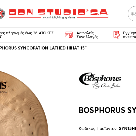
Ψά
κτες πληρωμές έως 36 ΑΤΟΚΕΣ
Ασφαλείς
Εγγύησ
Σ
Συναλλαγές
αντιπρ
PHORUS SYNCOPATION LATHED HIHAT 15''
BOSPHORUS SYN
Κωδικός Προϊόντος:
SYN15H