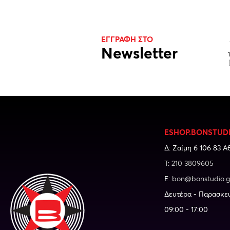
ΕΓΓΡΑΦΗ ΣΤΟ
Newsletter
ESHOP.BONSTUD
Δ: Ζαΐμη 6 106 83 Α
Τ:
210 3809605
E:
bon@bonstudio.g
Δευτέρα - Παρασκε
09:00 - 17:00