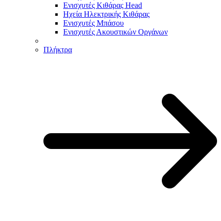
Ενισχυτές Κιθάρας Head
Ηχεία Ηλεκτρικής Κιθάρας
Ενισχυτές Μπάσου
Ενισχυτές Ακουστικών Οργάνων
Πλήκτρα