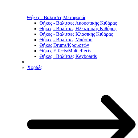
Θήκες - Βαλίτσες Μεταφοράς
Θήκες - Βαλίτσες Ακουστικής Κιθάρας
Θήκες - Βαλίτσες Ηλεκτρικής Κιθάρας
Θήκες - Βαλίτσες Κλασικής Κιθάρας
Θήκες - Βαλίτσες Μπάσου
Θήκες Drums/Κρουστών
Θήκες Effects/Multieffects
Θήκες - Βαλίτσες Keyboards
Χορδές