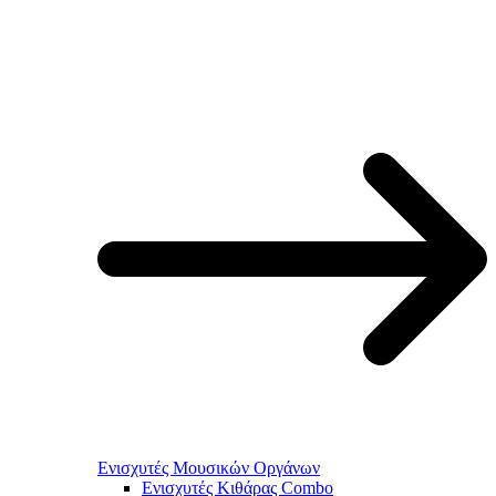
Ενισχυτές Μουσικών Οργάνων
Ενισχυτές Κιθάρας Combo