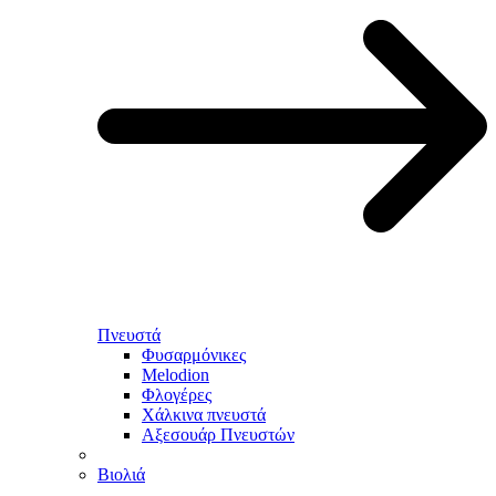
Πνευστά
Φυσαρμόνικες
Melodion
Φλογέρες
Χάλκινα πνευστά
Αξεσουάρ Πνευστών
Βιολιά