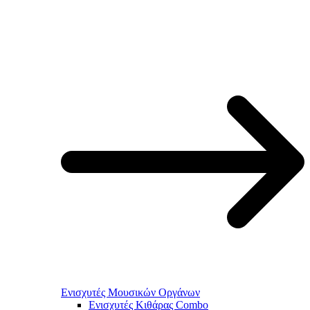
Ενισχυτές Μουσικών Οργάνων
Ενισχυτές Κιθάρας Combo