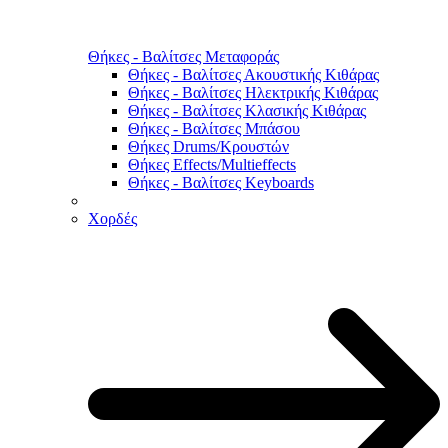
Θήκες - Βαλίτσες Μεταφοράς
Θήκες - Βαλίτσες Ακουστικής Κιθάρας
Θήκες - Βαλίτσες Ηλεκτρικής Κιθάρας
Θήκες - Βαλίτσες Κλασικής Κιθάρας
Θήκες - Βαλίτσες Μπάσου
Θήκες Drums/Κρουστών
Θήκες Effects/Multieffects
Θήκες - Βαλίτσες Keyboards
Χορδές