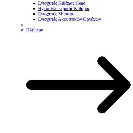
Ενισχυτές Κιθάρας Head
Ηχεία Ηλεκτρικής Κιθάρας
Ενισχυτές Μπάσου
Ενισχυτές Ακουστικών Οργάνων
Πλήκτρα