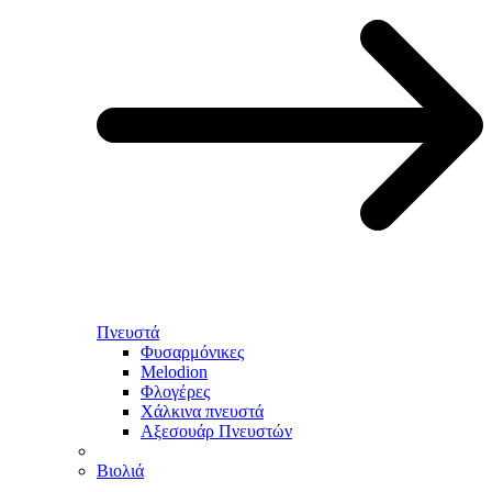
Πνευστά
Φυσαρμόνικες
Melodion
Φλογέρες
Χάλκινα πνευστά
Αξεσουάρ Πνευστών
Βιολιά