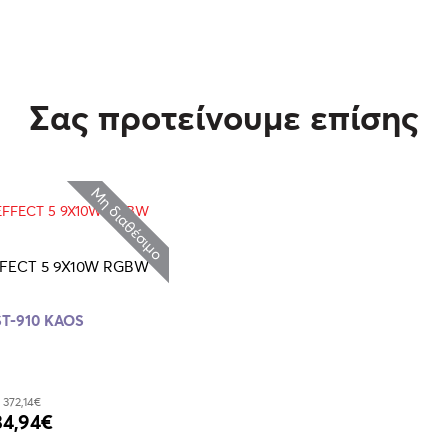
Σας προτείνουμε επίσης
Μη διαθέσιμο
FFECT 5 9X10W RGBW
ST-910 KAOS
372,14€
34,94€