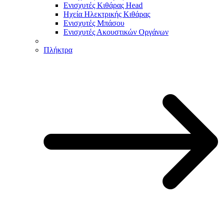
Ενισχυτές Κιθάρας Head
Ηχεία Ηλεκτρικής Κιθάρας
Ενισχυτές Μπάσου
Ενισχυτές Ακουστικών Οργάνων
Πλήκτρα