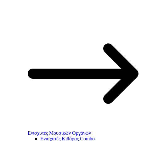
Ενισχυτές Μουσικών Οργάνων
Ενισχυτές Κιθάρας Combo