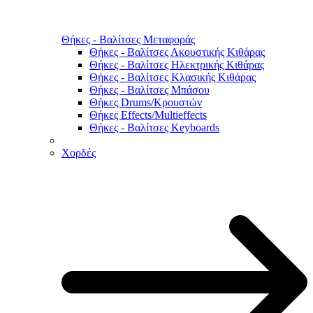
Θήκες - Βαλίτσες Μεταφοράς
Θήκες - Βαλίτσες Ακουστικής Κιθάρας
Θήκες - Βαλίτσες Ηλεκτρικής Κιθάρας
Θήκες - Βαλίτσες Κλασικής Κιθάρας
Θήκες - Βαλίτσες Μπάσου
Θήκες Drums/Κρουστών
Θήκες Effects/Multieffects
Θήκες - Βαλίτσες Keyboards
Χορδές