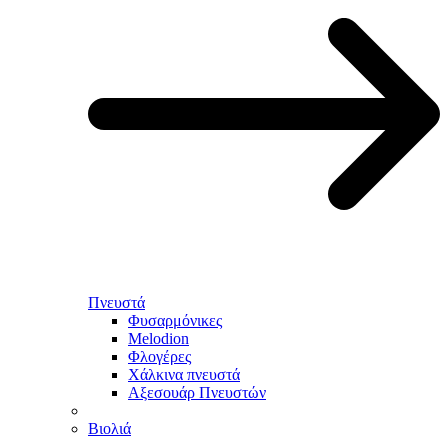
Πνευστά
Φυσαρμόνικες
Melodion
Φλογέρες
Χάλκινα πνευστά
Αξεσουάρ Πνευστών
Βιολιά