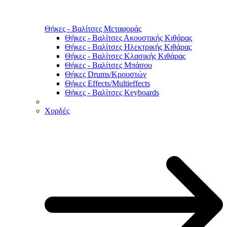
Θήκες - Βαλίτσες Μεταφοράς
Θήκες - Βαλίτσες Ακουστικής Κιθάρας
Θήκες - Βαλίτσες Ηλεκτρικής Κιθάρας
Θήκες - Βαλίτσες Κλασικής Κιθάρας
Θήκες - Βαλίτσες Μπάσου
Θήκες Drums/Κρουστών
Θήκες Effects/Multieffects
Θήκες - Βαλίτσες Keyboards
Χορδές