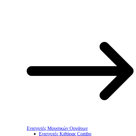
Ενισχυτές Μουσικών Οργάνων
Ενισχυτές Κιθάρας Combo