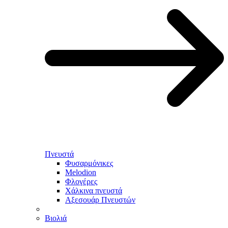
Πνευστά
Φυσαρμόνικες
Melodion
Φλογέρες
Χάλκινα πνευστά
Αξεσουάρ Πνευστών
Βιολιά