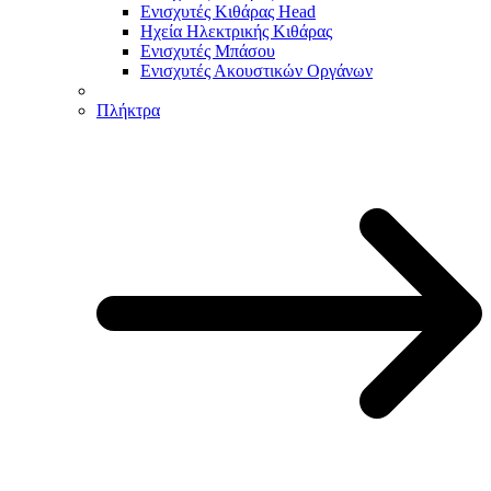
Ενισχυτές Κιθάρας Head
Ηχεία Ηλεκτρικής Κιθάρας
Ενισχυτές Μπάσου
Ενισχυτές Ακουστικών Οργάνων
Πλήκτρα