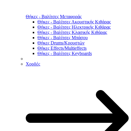
Θήκες - Βαλίτσες Μεταφοράς
Θήκες - Βαλίτσες Ακουστικής Κιθάρας
Θήκες - Βαλίτσες Ηλεκτρικής Κιθάρας
Θήκες - Βαλίτσες Κλασικής Κιθάρας
Θήκες - Βαλίτσες Μπάσου
Θήκες Drums/Κρουστών
Θήκες Effects/Multieffects
Θήκες - Βαλίτσες Keyboards
Χορδές