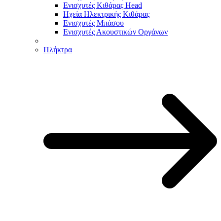
Ενισχυτές Κιθάρας Head
Ηχεία Ηλεκτρικής Κιθάρας
Ενισχυτές Μπάσου
Ενισχυτές Ακουστικών Οργάνων
Πλήκτρα