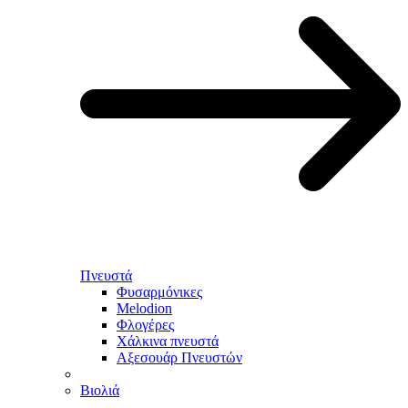
Πνευστά
Φυσαρμόνικες
Melodion
Φλογέρες
Χάλκινα πνευστά
Αξεσουάρ Πνευστών
Βιολιά