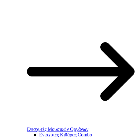
Ενισχυτές Μουσικών Οργάνων
Ενισχυτές Κιθάρας Combo