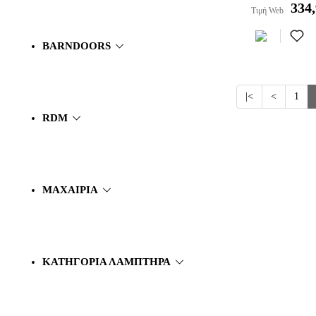
334
Τιμή Web
BARNDOORS
|<
<
1
RDM
ΜΑΧΑΊΡΙΑ
ΚΑΤΗΓΟΡΊΑ ΛΑΜΠΤΉΡΑ