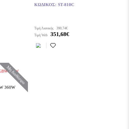
ΚΩΔΙΚΌΣ:
ST-810C
Τιμή Λιανικής
390,74€
351,68€
Τιμή Web
Μη διαθέσιμο
W 360W