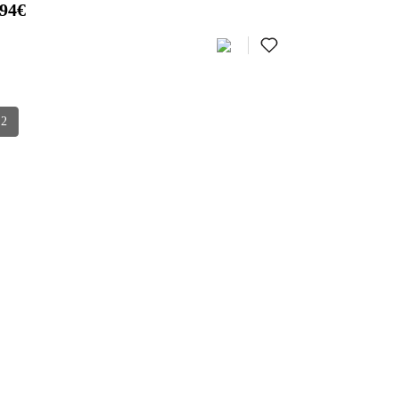
,94€
2