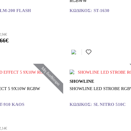
RGBWW
LM-200 FLASH
ΚΩΔΙΚΌΣ:
ST-1630
2,94€
,66€
Μη διαθέσιμο
SHOWLINE
FECT 5 9X10W RGBW
SHOWLINE LED STROBE RGB
T-910 KAOS
ΚΩΔΙΚΌΣ:
SL NITRO 510C
2,14€